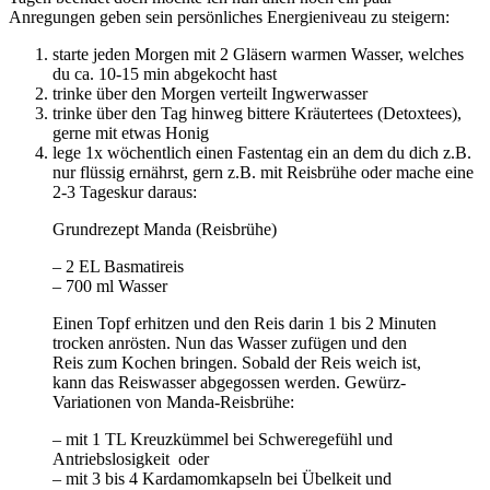
Anregungen geben sein persönliches Energieniveau zu steigern:
starte jeden Morgen mit 2 Gläsern warmen Wasser, welches
du ca. 10-15 min abgekocht hast
trinke über den Morgen verteilt Ingwerwasser
trinke über den Tag hinweg bittere Kräutertees (Detoxtees),
gerne mit etwas Honig
lege 1x wöchentlich einen Fastentag ein an dem du dich z.B.
nur flüssig ernährst, gern z.B. mit Reisbrühe oder mache eine
2-3 Tageskur daraus:
Grundrezept Manda (Reisbrühe)
– 2 EL Basmatireis
– 700 ml Wasser
Einen Topf erhitzen und den Reis darin 1 bis 2 Minuten
trocken anrösten. Nun das Wasser zufügen und den
Reis zum Kochen bringen. Sobald der Reis weich ist,
kann das Reiswasser abgegossen werden. Gewürz-
Variationen von Manda-Reisbrühe:
– mit 1 TL Kreuzkümmel bei Schweregefühl und
Antriebslosigkeit oder
– mit 3 bis 4 Kardamomkapseln bei Übelkeit und