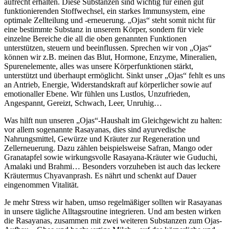
aufrecht erhalten. Diese Substanzen sind wichtig für einen gut
funktionierenden Stoffwechsel, ein starkes Immunsystem, eine
optimale Zellteilung und -erneuerung. „Ojas“ steht somit nicht für
eine bestimmte Substanz in unserem Körper, sondern für viele
einzelne Bereiche die all die oben genannten Funktionen
unterstützen, steuern und beeinflussen. Sprechen wir von „Ojas“
können wir z.B. meinen das Blut, Hormone, Enzyme, Mineralien,
Spurenelemente, alles was unsere Körperfunktionen stärkt,
unterstützt und überhaupt ermöglicht. Sinkt unser „Ojas“ fehlt es uns
an Antrieb, Energie, Widerstandskraft auf körperlicher sowie auf
emotionaller Ebene. Wir fühlen uns Lustlos, Unzufrieden,
Angespannt, Gereizt, Schwach, Leer, Unruhig…
Was hilft nun unseren „Ojas“-Haushalt im Gleichgewicht zu halten:
vor allem sogenannte Rasayanas, dies sind ayurvedische
Nahrungsmittel, Gewürze und Kräuter zur Regeneration und
Zellerneuerung. Dazu zählen beispielsweise Safran, Mango oder
Granatapfel sowie wirkungsvolle Rasayana-Kräuter wie Guduchi,
Amalaki und Brahmi… Besonders vorzuheben ist auch das leckere
Kräutermus Chyavanprash. Es nährt und schenkt auf Dauer
eingenommen Vitalität.
Je mehr Stress wir haben, umso regelmäßiger sollten wir Rasayanas
in unsere tägliche Alltagsroutine integrieren. Und am besten wirken
die Rasayanas, zusammen mit zwei weiteren Substanzen zum Ojas-