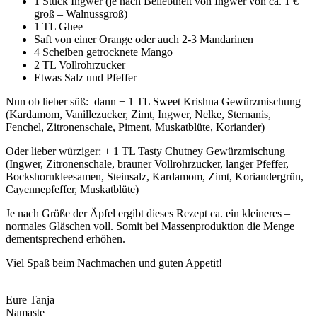
1 Stück Ingwer (je nach Beliebtheit von Ingwer von ca. 1 €
groß – Walnussgroß)
1 TL Ghee
Saft von einer Orange oder auch 2-3 Mandarinen
4 Scheiben getrocknete Mango
2 TL Vollrohrzucker
Etwas Salz und Pfeffer
Nun ob lieber süß: dann + 1 TL Sweet Krishna Gewürzmischung
(Kardamom, Vanillezucker, Zimt, Ingwer, Nelke, Sternanis,
Fenchel, Zitronenschale, Piment, Muskatblüte, Koriander)
Oder lieber würziger: + 1 TL Tasty Chutney Gewürzmischung
(Ingwer, Zitronenschale, brauner Vollrohrzucker, langer Pfeffer,
Bockshornkleesamen, Steinsalz, Kardamom, Zimt, Koriandergrün,
Cayennepfeffer, Muskatblüte)
Je nach Größe der Äpfel ergibt dieses Rezept ca. ein kleineres –
normales Gläschen voll. Somit bei Massenproduktion die Menge
dementsprechend erhöhen.
Viel Spaß beim Nachmachen und guten Appetit!
Eure Tanja
Namaste