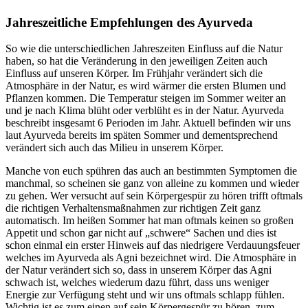
Jahreszeitliche Empfehlungen des Ayurveda
So wie die unterschiedlichen Jahreszeiten Einfluss auf die Natur
haben, so hat die Veränderung in den jeweiligen Zeiten auch
Einfluss auf unseren Körper. Im Frühjahr verändert sich die
Atmosphäre in der Natur, es wird wärmer die ersten Blumen und
Pflanzen kommen. Die Temperatur steigen im Sommer weiter an
und je nach Klima blüht oder verblüht es in der Natur. Ayurveda
beschreibt insgesamt 6 Perioden im Jahr. Aktuell befinden wir uns
laut Ayurveda bereits im späten Sommer und dementsprechend
verändert sich auch das Milieu in unserem Körper.
Manche von euch spühren das auch an bestimmten Symptomen die
manchmal, so scheinen sie ganz von alleine zu kommen und wieder
zu gehen. Wer versucht auf sein Körpergespür zu hören trifft oftmals
die richtigen Verhaltensmaßnahmen zur richtigen Zeit ganz
automatisch. Im heißen Sommer hat man oftmals keinen so großen
Appetit und schon gar nicht auf „schwere“ Sachen und dies ist
schon einmal ein erster Hinweis auf das niedrigere Verdauungsfeuer
welches im Ayurveda als Agni bezeichnet wird. Die Atmosphäre in
der Natur verändert sich so, dass in unserem Körper das Agni
schwach ist, welches wiederum dazu führt, dass uns weniger
Energie zur Verfügung steht und wir uns oftmals schlapp fühlen.
Wichtig ist es zum einen auf sein Körpergespür zu hören, zum