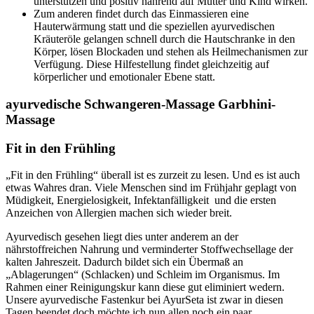
unterstützen und positiv nährend auf Mutter und Kind wirken.
Zum anderen findet durch das Einmassieren eine
Hauterwärmung statt und die speziellen ayurvedischen
Kräuteröle gelangen schnell durch die Hautschranke in den
Körper, lösen Blockaden und stehen als Heilmechanismen zur
Verfügung. Diese Hilfestellung findet gleichzeitig auf
körperlicher und emotionaler Ebene statt.
ayurvedische Schwangeren-Massage Garbhini-
Massage​​
Fit in den Frühling
„Fit in den Frühling“ überall ist es zurzeit zu lesen. Und es ist auch
etwas Wahres dran. Viele Menschen sind im Frühjahr geplagt von
Müdigkeit, Energielosigkeit, Infektanfälligkeit und die ersten
Anzeichen von Allergien machen sich wieder breit.
Ayurvedisch gesehen liegt dies unter anderem an der
nährstoffreichen Nahrung und verminderter Stoffwechsellage der
kalten Jahreszeit. Dadurch bildet sich ein Übermaß an
„Ablagerungen“ (Schlacken) und Schleim im Organismus. Im
Rahmen einer Reinigungskur kann diese gut eliminiert wedern.
Unsere ayurvedische Fastenkur bei AyurSeta ist zwar in diesen
Tagen beendet doch möchte ich nun allen noch ein paar