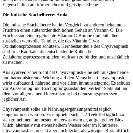
Eigenschaften auf körperlicher und geistiger Ebene.
Die Indische Stachelbeere: Amla
Die indische Stachelbeere hat im Vergleich zu anderen bekannten
Früchten einen außerordentlich hohen Gehalt an Vitamin-C. Die
Früchte sind eine regelrechte Vitamin-C-Bombe und enthalten
zusätzlich wertvolle Tannine, die das Vitamin C vor
Oxidationsprozessen schützen. Kernbestandteile des Chyavanprash
sind freie Radikale, die entscheidende Rollen bei
Zellalterungsprozessen spielen, wirksam zu binden und unschädlich
zu machen.
Aus ayurvedischer Sicht hat Chyavanprash eine sehr ausgleichende
und harmonisierende Wirkung auf den Menschen. Chyavanprash
wirkt aufbauend, nährend und vor allem immunsteigernd. Es schützt
vor Auszehrung und Erschöpfungszuständen, verleiht Stabilität und
dient zur allgemeinen Unterstützung bei Genesungsprozessen
jeglicher Art.
Chyavanprash sollte als Nahrungsergänzungsmittel täglich
eingenommen werden. Es empfiehlt sich, 1-2 Teelöffel täglich zu
sich zu nehmen, am besten mit etwas warmer, aufgekochter Bio-
Milch, alternativ mit etwas heißem Wasser oder im Kräutertee.
Chyavanprash schmeckt aber auch lecker als würziger Brotaufstrich