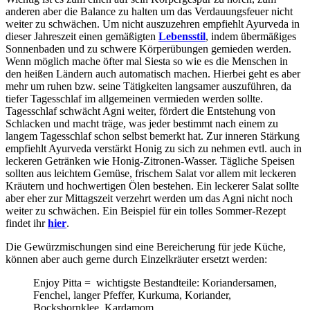
anderen aber die Balance zu halten um das Verdauungsfeuer nicht
weiter zu schwächen. Um nicht auszuzehren empfiehlt Ayurveda in
dieser Jahreszeit einen gemäßigten
Lebensstil
, indem übermäßiges
Sonnenbaden und zu schwere Körperübungen gemieden werden.
Wenn möglich mache öfter mal Siesta so wie es die Menschen in
den heißen Ländern auch automatisch machen. Hierbei geht es aber
mehr um ruhen bzw. seine Tätigkeiten langsamer auszuführen, da
tiefer Tagesschlaf im allgemeinen vermieden werden sollte.
Tagesschlaf schwächt Agni weiter, fördert die Entstehung von
Schlacken und macht träge, was jeder bestimmt nach einem zu
langem Tagesschlaf schon selbst bemerkt hat. Zur inneren Stärkung
empfiehlt Ayurveda verstärkt Honig zu sich zu nehmen evtl. auch in
leckeren Getränken wie Honig-Zitronen-Wasser. Tägliche Speisen
sollten aus leichtem Gemüse, frischem Salat vor allem mit leckeren
Kräutern und hochwertigen Ölen bestehen. Ein leckerer Salat sollte
aber eher zur Mittagszeit verzehrt werden um das Agni nicht noch
weiter zu schwächen. Ein Beispiel für ein tolles Sommer-Rezept
findet ihr
hier
.
Die Gewürzmischungen sind eine Bereicherung für jede Küche,
können aber auch gerne durch Einzelkräuter ersetzt werden:
Enjoy Pitta = wichtigste Bestandteile: Koriandersamen,
Fenchel, langer Pfeffer, Kurkuma, Koriander,
Bockshornklee, Kardamom