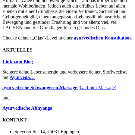
Aufbau – Ghee und hochwertige Milch – auf das körperliche und
mentale Wohlbefinden. Jedoch auch ein erfülltes Leben auf allen
Ebenen mit einer Grundbasis die einem Vertrauen, Sicherheit und
Geborgenheit gibt, einem angepassten Lebensstil mit ausreichend
Bewegung und gesunder Ernährung und vor allem: viel, viel
LACHEN sind die Grundlagen für ein gesundes Ojas.
Checke deinen „Ojas“-Level in einer
ayurvedischen Konsultation
.
AKTUELLES
Link zum Blog
Steigere deine Lebensenergie und verbessere deinen Stoffwechsel
mit
Ayurveda
…
ayurvedische Schwangeren-Massage
(Garbhini-Massage)
und
Ayurvedische Abhyanga
KONTAKT
Speyerer Str. 14, 75031 Eppingen