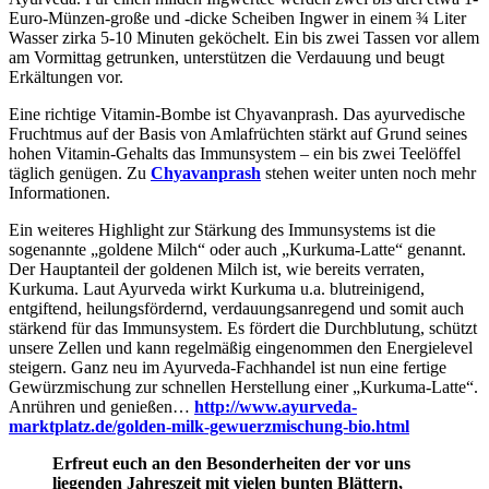
Euro-Münzen-große und -dicke Scheiben Ingwer in einem ¾ Liter
Wasser zirka 5-10 Minuten geköchelt. Ein bis zwei Tassen vor allem
am Vormittag getrunken, unterstützen die Verdauung und beugt
Erkältungen vor.
Eine richtige Vitamin-Bombe ist Chyavanprash. Das ayurvedische
Fruchtmus auf der Basis von Amlafrüchten stärkt auf Grund seines
hohen Vitamin-Gehalts das Immunsystem – ein bis zwei Teelöffel
täglich genügen. Zu
Chyavanprash
stehen weiter unten noch mehr
Informationen.
Ein weiteres Highlight zur Stärkung des Immunsystems ist die
sogenannte „goldene Milch“ oder auch „Kurkuma-Latte“ genannt.
Der Hauptanteil der goldenen Milch ist, wie bereits verraten,
Kurkuma. Laut Ayurveda wirkt Kurkuma u.a. blutreinigend,
entgiftend, heilungsfördernd, verdauungsanregend und somit auch
stärkend für das Immunsystem. Es fördert die Durchblutung, schützt
unsere Zellen und kann regelmäßig eingenommen den Energielevel
steigern. Ganz neu im Ayurveda-Fachhandel ist nun eine fertige
Gewürzmischung zur schnellen Herstellung einer „Kurkuma-Latte“.
Anrühren und genießen…
http://www.ayurveda-
marktplatz.de/golden-milk-gewuerzmischung-bio.html
Erfreut euch an den Besonderheiten der vor uns
liegenden Jahreszeit mit vielen bunten Blättern,