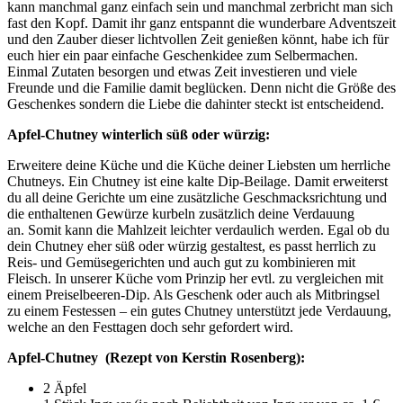
kann manchmal ganz einfach sein und manchmal zerbricht man sich
fast den Kopf. Damit ihr ganz entspannt die wunderbare Adventszeit
und den Zauber dieser lichtvollen Zeit genießen könnt, habe ich für
euch hier ein paar einfache Geschenkidee zum Selbermachen.
Einmal Zutaten besorgen und etwas Zeit investieren und viele
Freunde und die Familie damit beglücken. Denn nicht die Größe des
Geschenkes sondern die Liebe die dahinter steckt ist entscheidend.
Apfel-Chutney winterlich süß oder würzig:
Erweitere deine Küche und die Küche deiner Liebsten um herrliche
Chutneys. Ein Chutney ist eine kalte Dip-Beilage. Damit erweiterst
du all deine Gerichte um eine zusätzliche Geschmacksrichtung und
die enthaltenen Gewürze kurbeln zusätzlich deine Verdauung
an. Somit kann die Mahlzeit leichter verdaulich werden. Egal ob du
dein Chutney eher süß oder würzig gestaltest, es passt herrlich zu
Reis- und Gemüsegerichten und auch gut zu kombinieren mit
Fleisch. In unserer Küche vom Prinzip her evtl. zu vergleichen mit
einem Preiselbeeren-Dip. Als Geschenk oder auch als Mitbringsel
zu einem Festessen – ein gutes Chutney unterstützt jede Verdauung,
welche an den Festtagen doch sehr gefordert wird.
Apfel-Chutney (Rezept von Kerstin Rosenberg):
2 Äpfel