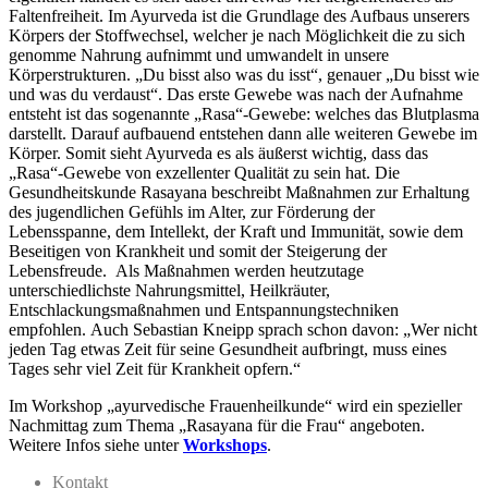
Faltenfreiheit. Im Ayurveda ist die Grundlage des Aufbaus unserers
Körpers der Stoffwechsel, welcher je nach Möglichkeit die zu sich
genomme Nahrung aufnimmt und umwandelt in unsere
Körperstrukturen. „Du bisst also was du isst“, genauer „Du bisst wie
und was du verdaust“. Das erste Gewebe was nach der Aufnahme
entsteht ist das sogenannte „Rasa“-Gewebe: welches das Blutplasma
darstellt. Darauf aufbauend entstehen dann alle weiteren Gewebe im
Körper. Somit sieht Ayurveda es als äußerst wichtig, dass das
„Rasa“-Gewebe von exzellenter Qualität zu sein hat. Die
Gesundheitskunde Rasayana beschreibt Maßnahmen zur Erhaltung
des jugendlichen Gefühls im Alter, zur Förderung der
Lebensspanne, dem Intellekt, der Kraft und Immunität, sowie dem
Beseitigen von Krankheit und somit der Steigerung der
Lebensfreude. Als Maßnahmen werden heutzutage
unterschiedlichste Nahrungsmittel, Heilkräuter,
Entschlackungsmaßnahmen und Entspannungstechniken
empfohlen. Auch Sebastian Kneipp sprach schon davon: „Wer nicht
jeden Tag etwas Zeit für seine Gesundheit aufbringt, muss eines
Tages sehr viel Zeit für Krankheit opfern.“
Im Workshop „ayurvedische Frauenheilkunde“ wird ein spezieller
Nachmittag zum Thema „Rasayana für die Frau“ angeboten.
Weitere Infos siehe unter
Workshops
.
Kontakt