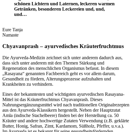
schönen Lichtern und Laternen, leckeren warmen
Getränken, besonderen Leckereien und, und,
und…
Eure Tanja
Namaste
Chyavanprash – ayurvedisches Kräuterfruchtmus
Die Ayurveda-Medizin zeichnet sich unter anderem dadurch aus,
dass sich unter anderem mit den Themen Stärkung und
Regeneration des menschlichen Organismus befasst. In diesem
„Rasayana“ genannten Fachbereich geht es vor allem darum,
Gesundheit zu fördern, Alterungsprozesse aufzuhalten und
Krankheiten zu verhindern.
Eines der bekanntesten und wichtigsten ayurvedischen Rasayana-
Mittel ist das Kräuterfruchtmus Chyavanprash. Dieses
Nahrungsergänzungsmittel wird nach traditionellen Originalrezepten
aus den Ayurveda-Klassikern hergestellt. Neben der Hauptzutat
Amla (indische Stachelbeere) finden bei der Herstellung ca. 50
Kräuter und andere hochwertige Zutaten Verwendung (z.B. geklärte
Butter, Honig, Safran, Zimt, Kardamom, Süßholz, Pfeffer, u.v.a.).
Im Ayurveda ist es bekannt für seine gesundheitsfördernden