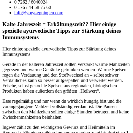
0 7262 / 6040024
0 176 / 44 58 75 60
Opens
info@yoga-eppingen.com
in
your
Kalte Jahreszeit = Erkältungszeit?? Hier einige
application
spezielle ayurvedische Tipps zur Stärkung deines
Immunsystems
Hier einige spezielle ayurvedische Tipps zur Stärkung deines
Immunsystems
Gerade in der kälteren Jahreszeit sollten verstärkt warme Mahlzeiten
gegessen und warme Getränke getrunken werden. Warme Speisen
regen die Verdauung und den Stoffwechsel an – selbst schwer
Verdauliches kann so besser aufgespalten und verwertet werden.
Frische, selbst gekochte Speisen aus regionalen, biologischen
Produkten haben außerdem den größten „Heilwert“.
Esse regelmäßig und nur wenn du wirklich hungrig bist und die
vorangegangene Mahlzeit vollständig verdaut ist. Die Pausen
zwischen den Mahlzeiten sollten einige Stunden betragen und keine
Zwischenmahlzeiten beinhalten.
Ingwer zählt zu den wichtigsten Gewürz-und Heilmitteln im
Ayurveda. Für einen milden Ingwertee werden zwei bis drei etwa 1-