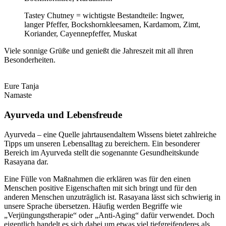
Tastey Chutney = wichtigste Bestandteile: Ingwer,
langer Pfeffer, Bockshornkleesamen, Kardamom, Zimt,
Koriander, Cayennepfeffer, Muskat
Viele sonnige Grüße und genießt die Jahreszeit mit all ihren
Besonderheiten.
Eure Tanja
Namaste
Ayurveda und Lebensfreude​​​
Ayurveda – eine Quelle jahrtausendaltem Wissens bietet zahlreiche
Tipps um unseren Lebensalltag zu bereichern. Ein besonderer
Bereich im Ayurveda stellt die sogenannte Gesundheitskunde
Rasayana dar.
Eine Fülle von Maßnahmen die erklären was für den einen
Menschen positive Eigenschaften mit sich bringt und für den
anderen Menschen unzuträglich ist. Rasayana lässt sich schwierig in
unsere Sprache übersetzen. Häufig werden Begriffe wie
„Verjüngungstherapie“ oder „Anti-Aging“ dafür verwendet. Doch
eigentlich handelt es sich dabei um etwas viel tiefgreifenderes als