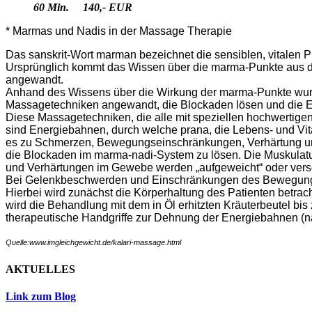
60 Min. 140,- EUR
* Marmas und Nadis in der Massage Therapie
Das sanskrit-Wort marman bezeichnet die sensiblen, vitalen P
Ursprünglich kommt das Wissen über die marma-Punkte aus der 
angewandt.
Anhand des Wissens über die Wirkung der marma-Punkte wurd
Massagetechniken angewandt, die Blockaden lösen und die En
Diese Massagetechniken, die alle mit speziellen hochwertige
sind Energiebahnen, durch welche prana, die Lebens- und Vi
es zu Schmerzen, Bewegungseinschränkungen, Verhärtung und
die Blockaden im marma-nadi-System zu lösen. Die Muskulatur
und Verhärtungen im Gewebe werden „aufgeweicht“ oder ver
Bei Gelenkbeschwerden und Einschränkungen des Bewegungsapp
Hierbei wird zunächst die Körperhaltung des Patienten betra
wird die Behandlung mit dem in Öl erhitzten Kräuterbeutel b
therapeutische Handgriffe zur Dehnung der Energiebahnen (na
Quelle:www.imgleichgewicht.de/kalari-massage.html
AKTUELLES
Link zum Blog