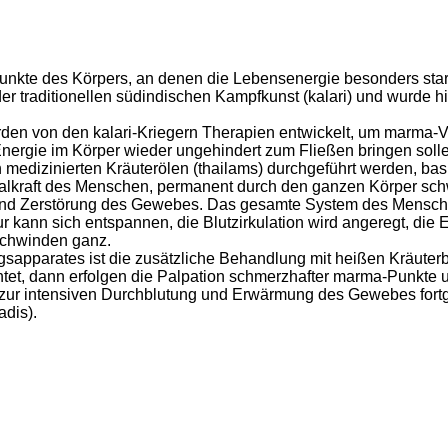
unkte des Körpers, an denen die Lebensenergie besonders stark
traditionellen südindischen Kampfkunst (kalari) und wurde hie
en von den kalari-Kriegern Therapien entwickelt, um marma-V
ergie im Körper wieder ungehindert zum Fließen bringen solle
n medizinierten Kräuterölen (thailams) durchgeführt werden, b
talkraft des Menschen, permanent durch den ganzen Körper sch
 Zerstörung des Gewebes. Das gesamte System des Menschen w
 kann sich entspannen, die Blutzirkulation wird angeregt, die 
schwinden ganz.
arates ist die zusätzliche Behandlung mit heißen Kräuterbeu
chtet, dann erfolgen die Palpation schmerzhafter marma-Punkt
is zur intensiven Durchblutung und Erwärmung des Gewebes for
dis).